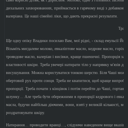
само корисні дітям, як і дорослим. Молоко, одне з головних засобів п
дихальних захворюваннях, приймається в гарячому виді з добавкою с
валеріана. Це наші сімейні ліки, що дають прекрасні результати.
Траве
Ще одну опіку Владики посилаю Вам, мої рідні, - склад емульсії Йогі
Візьміть мигдалеве молоко, евкаліптове масло, кедрове масло, горіхов
трояндове масло, валеріан і висівки, краще пшеничні. Пропорція зал
властивості шкіри. Треба увечері натирати тіло у напрямку м'язів до
висушування. Можна користуватися тонкою шерстю. Біля Чаші можн
обертовий рух проти сонця. Треба не квапитися, щоб краще випробу
пропорції. Треба почати з кінцівок і потім перейти до Чаші, гортані і
шлунку… Але треба бути обережними в пропорції кедрового і евкалі
масла, будучи найбільш діючими, вони, взяті у великій кількості, мо
роздратовувати шкіру.
Натирання… проводити вранці…, слідуючи наведеним вище вказівк