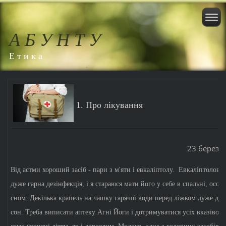
А Б У Н Т У
Е т и к а
1. Про лікування
23
березн
Від астми хороший засіб - пари з м'яти і евкаліптолу. Евкаліптолове 
дуже гарна дезінфекція, і я стараюся мати його у себе в спальні, особ
сном. Декілька крапель на чашку гарячої води перед ліжком дуже добр
сон. Треба виписати аптеку Агні Йоги і дотримуватися усіх вказівок, 