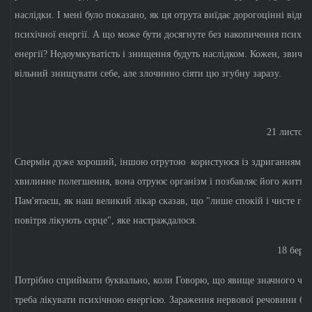
наслідки. І мені було показано, як ця отрута виїдає дорогоцінні відкл
психічної енергії. А що може бути досягнуте без накопичення психіч
енергії? Недоумкуватість і знищення будуть наслідком. Кожен, звичай
вільний знищувати себе, але злочинно сіяти цю згубну заразу.
21 листопа
Спермін дуже хороший, іншою отрутою користуюся із здриганням, б
хвилинне полегшення, вона отруює організм і позбавляє його життєз
Пам'ятаєш, як наш великий лікар сказав, що "лише спокій і чисте гір
повітря лікують серце", яке настраждалося.
18 берез
Потрібно сприймати буквально, коли Говорю, що явище значного чис
треба лікувати психічною енергією. Зараження нервової речовини бу