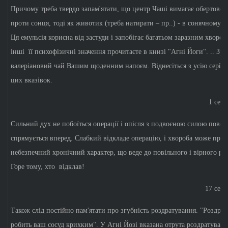
Причому треба твердо запам'ятати, що центр Чаші вимагає обертовог
проти сонця, тоді як животик (треба натирати – пр..) - в сонячному 
Ця емульсія корисна від застуди і запобігає багатьом заразним хворо
інші її психофізичні значення прочитаєте в книзі "Агні Йоги". .. Зро
валеріановий чай Вашим щоденним напоєм. Віднесіться з усію серйо
цих вказівок.
1 серп
Сильний дух не побоїться операції і опісля з подвоєною силою повста
спрямується вперед. Слабкий відкладе операцію, і хвороба може при
небезпечний хронічний характер, що веде до повільного і вірного ру
Горе тому, хто відклав!
17 серп
Також слід постійно пам'ятати про згубність роздратування. "Роздра
робить ваш сосуд крихким". У Агні Йозі вказана отрута роздратування 