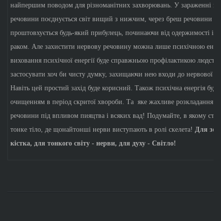
найпершим поводом для різноманітних захворювань. У зараженні не
речовини поєднується світ вищий з нижчим, через бреш речовини не
проштовхується будь-який прибулець, починаючи від одержимості і к
раком. Але захистити нервову речовину можна лише психічною енер
виховання психічної енергії буде справжньою профілактикою людств
застосувати хоч би чисту думку, захищаючи нею входи до нервової с
Навіть цей простий захід буде корисний. Також психічна енергія буд
очищенням в період скритої хвороби. Та яке жахливе розкладання н
речовини під впливом пияцтва і всяких вад! Подумайте, в якому стан
тонке тіло, де щонайтонші нерви виступають в ролі скелета!
Для зем
кістка, для тонкого світу - нерви, для духу - Світло!