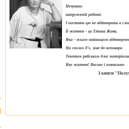
Нечувано
напруженій роботі.
І постать цю не відтворить в слов
Її життя – це Етика Жива,
Яка – всього найвищого відтворенн
На сполох б
’
є, зове до непокори
Тенетам рабським благ матеріаль
Яке життя! Високе і повчальне.
З книги "Полум