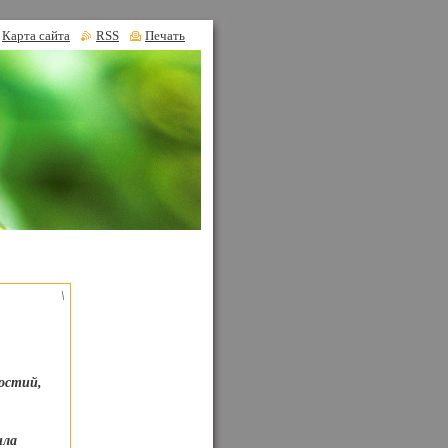
Карта сайта
RSS
Печать
\
ростий,
ила