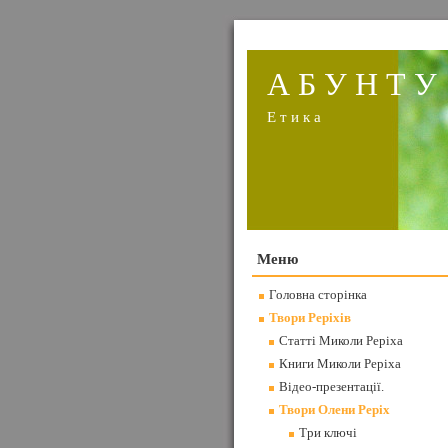
А Б У Н Т У
Е т и к а
Mеню
Головна сторінка
Твори Реріхів
Статті Миколи Реріха
Книги Миколи Реріха
Відео-презентації.
Твори Олени Реріх
Три ключі