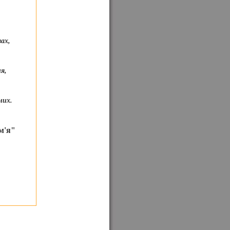
ах,
я,
них.
'я"