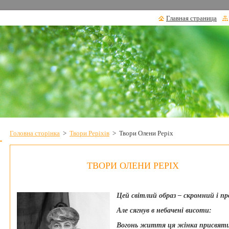
Главная страница
Головна сторінка
>
Твори Реріхів
>
Твори Олени Реріх
ТВОРИ ОЛЕНИ РЕРІХ
Цей світлий образ – скромний і п
Але сягнув в небачені висоти:
Вогонь життя ця жінка присвят