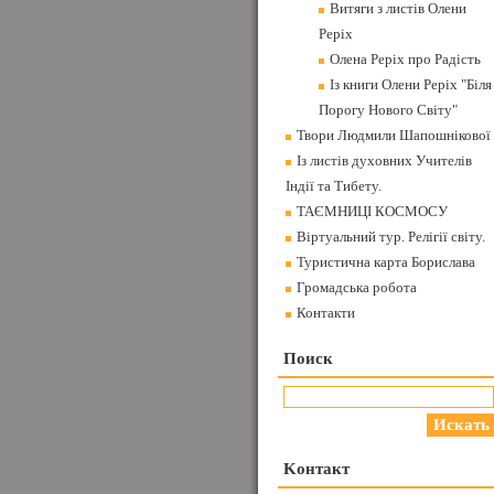
Витяги з листів Олени
Реріх
Олена Реріх про Радість
Із книги Олени Реріх "Біля
Порогу Нового Світу"
Твори Людмили Шапошнікової
Із листів духовних Учителів
Індії та Тибету.
ТАЄМНИЦІ КОСМОСУ
Віртуальний тур. Релігії світу.
Туристична карта Борислава
Громадська робота
Контакти
Поиск
Koнтакт