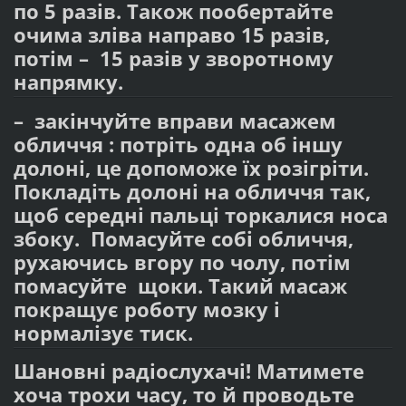
по 5 разів. Також пообертайте
очима зліва направо 15 разів,
потім – 15 разів у зворотному
напрямку.
– закінчуйте вправи масажем
обличчя : потріть одна об іншу
долоні, це допоможе їх розігріти.
Покладіть долоні на обличчя так,
щоб середні пальці торкалися носа
збоку. Помасуйте собі обличчя,
рухаючись вгору по чолу, потім
помасуйте щоки. Такий масаж
покращує роботу мозку і
нормалізує тиск.
Шановні радіослухачі! Матимете
хоча трохи часу, то й проводьте