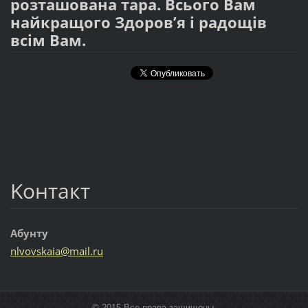
розташована тара. Всього Вам
найкращого Здоров’я і радощів
всім Вам.
Koнтакт
Абунту
nlvovska
ia@mail.
ru
© 2015 Все права защищены.