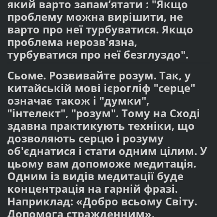
який варто запам’ятати : "Якщо
проблему можна вирішити, не
варто про неї турбуватися. Якщо
проблема нерозв'язна,
турбуватися про неї безглуздо".
Сьоме. Розвивайте розум. Так, у
китайській мові ієрогліф "серце"
означає також і "думки",
"інтелект", "розум". Тому на Сході
здавна практикують техніки, що
дозволяють серцю і розуму
об'єднатися і стати одним цілим. У
цьому вам допоможе медитація.
Одним із видів медитації буде
концентрація на гарній фразі.
Наприклад: «Добро всьому Світу.
Допомога стражденним».