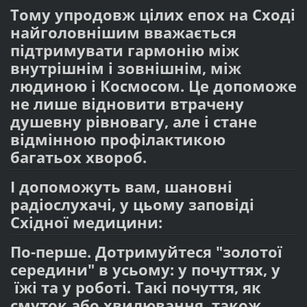
Тому упродовж цілих епох на Сході
найголовнішим вважається
підтримувати гармонію між
внутрішнім і зовнішнім, між
людиною і Космосом. Це допоможе
не лише відновити втрачену
душевну рівновагу, але і стане
відмінною профілактикою
багатьох хвороб.
І допоможуть вам, шановні
радіослухачі, у цьому заповіді
Східної медицини:
По-перше. Дотримуйтеся "золотої
середини" в усьому: у почуттях, у
їжі та у роботі. Такі почуття, як
смуток або хвилювання, також