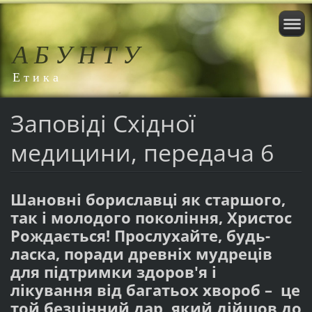
А Б У Н Т У
Е т и к а
Заповіді Східної
медицини, передача 6
Шановні бориславці як старшого,
так і молодого покоління, Христос
Рождається! Прослухайте, будь-
ласка, поради древніх мудреців
для підтримки здоров'я і
лікування від багатьох хвороб – це
той безцінний дар, який дійшов до